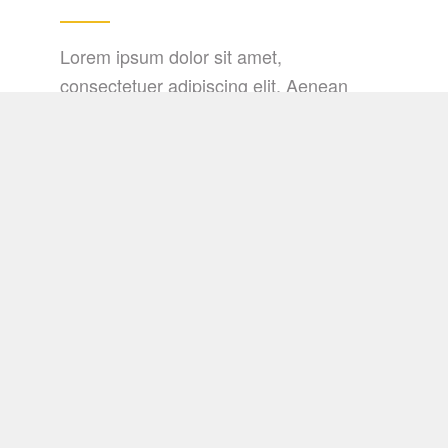
Lorem ipsum dolor sit amet,
consectetuer adipiscing elit. Aenean
commodo ligula eget dolor. Aenean
massa. Cum sociis natoque penatibus et
magnis dis parturient montes, nascetur
ridiculus mus. Donec quam felis, ultricies
nec, pellentesque eu, pretium quis, sem.
Nulla consequat massa quis enim.
&
Light
Shadow