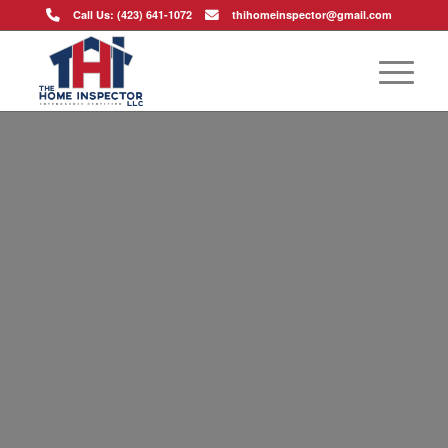
Call Us: (423) 641-1072
thihomeinspector@gmail.com