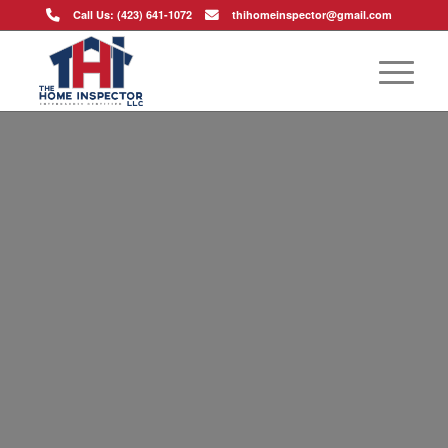
Call Us: (423) 641-1072
thihomeinspector@gmail.com