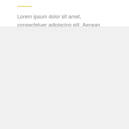
Lorem ipsum dolor sit amet,
consectetuer adipiscing elit. Aenean
commodo ligula eget dolor. Aenean
massa. Cum sociis natoque penatibus et
magnis dis parturient montes, nascetur
ridiculus mus. Donec quam felis, ultricies
nec, pellentesque eu, pretium quis, sem.
Nulla consequat massa quis enim.
Hotel Lobby